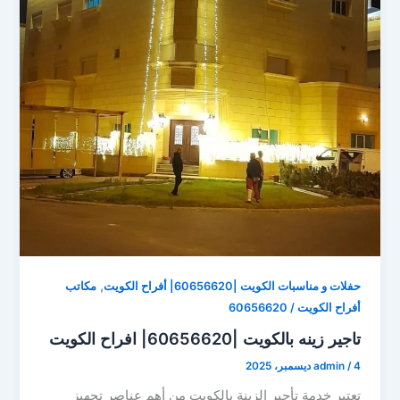
,
حفلات و مناسبات الكويت |60656620| أفراح الكويت
مكاتب
أفراح الكويت / 60656620
تاجير زينه بالكويت |60656620| افراح الكويت
4 ديسمبر، 2025
/
admin
تعتبر خدمة تأجير الزينة بالكويت من أهم عناصر تجهيز