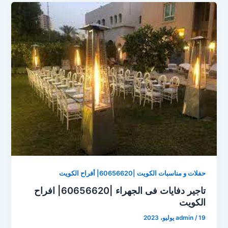
حفلات و مناسبات الكويت |60656620| أفراح الكويت
تاجير دفايات فى الجهراء |60656620| افراح
الكويت
19 يوليو، 2023
/
admin