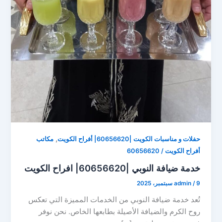
,
حفلات و مناسبات الكويت |60656620| أفراح الكويت
مكاتب
أفراح الكويت / 60656620
خدمة ضيافة النوبي |60656620| افراح الكويت
9 سبتمبر، 2025
/
admin
تُعد خدمة ضيافة النوبي من الخدمات المميزة التي تعكس
روح الكرم والضيافة الأصيلة بطابعها الخاص. نحن نوفر