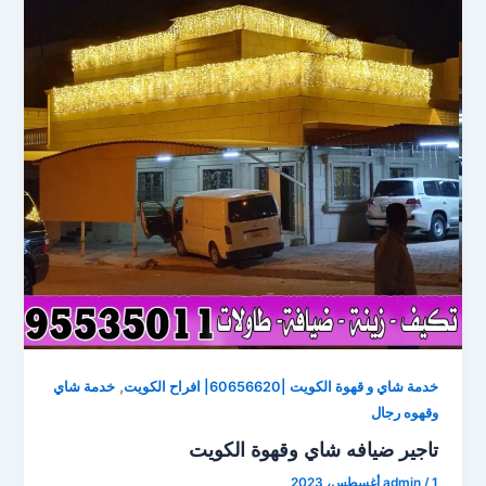
,
خدمة شاي و قهوة الكويت |60656620| افراح الكويت
خدمة شاي
وقهوه رجال
تاجير ضيافه شاي وقهوة الكويت
1 أغسطس، 2023
/
admin