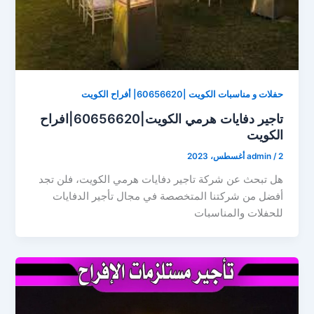
حفلات و مناسبات الكويت |60656620| أفراح الكويت
تاجير دفايات هرمي الكويت|60656620|افراح
الكويت
2 أغسطس، 2023
/
admin
هل تبحث عن شركة تاجير دفايات هرمي الكويت، فلن تجد
أفضل من شركتنا المتخصصة في مجال تأجير الدفايات
للحفلات والمناسبات