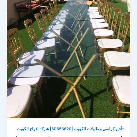
تأجير كراسي و طاولات الكويت |60656620| شركة افراح الكويت