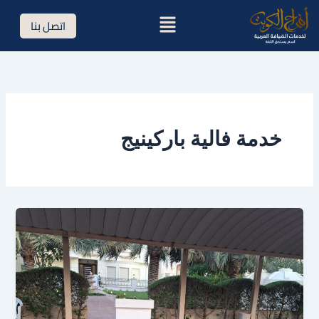
خطي
القائمة
اتصل بنا
لى
لمحتوى
خدمة فالية باركينيج