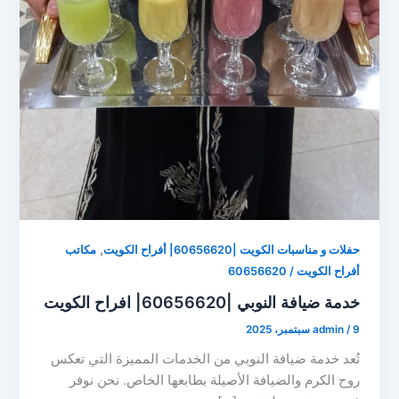
,
حفلات و مناسبات الكويت |60656620| أفراح الكويت
مكاتب
أفراح الكويت / 60656620
خدمة ضيافة النوبي |60656620| افراح الكويت
9 سبتمبر، 2025
/
admin
تُعد خدمة ضيافة النوبي من الخدمات المميزة التي تعكس
روح الكرم والضيافة الأصيلة بطابعها الخاص. نحن نوفر