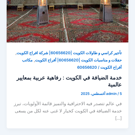
,
تأجير كراسي و طاولات الكويت |60656620| شركة افراح الكويت
,
حفلات و مناسبات الكويت |60656620| أفراح الكويت
مكاتب
أفراح الكويت / 60656620
خدمة الضيافة في الكويت : رفاهية عربية بمعايير
عالمية
5 أغسطس، 2025
/
admin
في عالم تتصدر فيه الاحترافية والتميز قائمة الأولويات، تبرز
خدمة الضيافة في الكويت كخيار لا غنى عنه لكل من يسعى
[…]