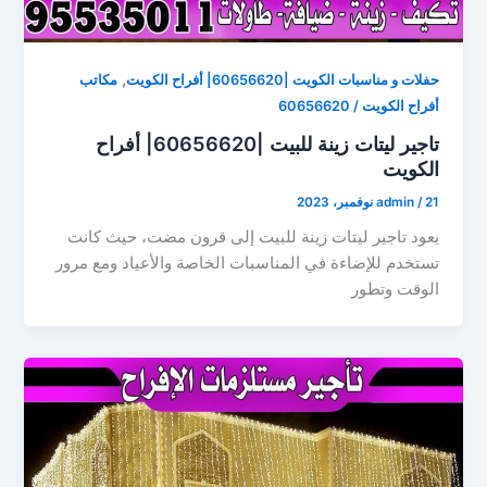
,
حفلات و مناسبات الكويت |60656620| أفراح الكويت
مكاتب
أفراح الكويت / 60656620
تاجير ليتات زينة للبيت |60656620| أفراح
الكويت
21 نوفمبر، 2023
/
admin
يعود تاجير ليتات زينة للبيت إلى قرون مضت، حيث كانت
تستخدم للإضاءة في المناسبات الخاصة والأعياد ومع مرور
الوقت وتطور