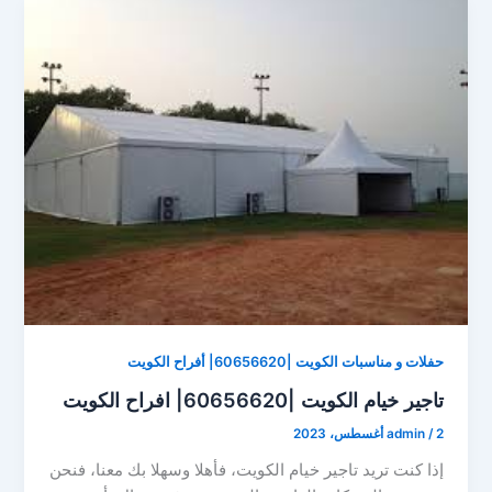
حفلات و مناسبات الكويت |60656620| أفراح الكويت
تاجير خيام الكويت |60656620| افراح الكويت
2 أغسطس، 2023
/
admin
إذا كنت تريد تاجير خيام الكويت، فأهلا وسهلا بك معنا، فنحن