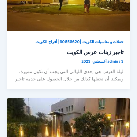
حفلات و مناسبات الكويت |60656620| أفراح الكويت
تاجير زينات عرس الكويت
3 أغسطس، 2023
/
admin
ليلة العرس هي إحدى الليالي التي يجب أن تكون مميزة،
ويمكننا أن نجعلها كذلك من خلال الحصول على خدمة تاجير