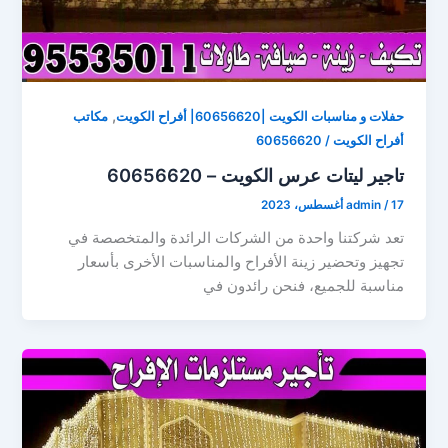
,
حفلات و مناسبات الكويت |60656620| أفراح الكويت
مكاتب
أفراح الكويت / 60656620
تاجير ليتات عرس الكويت – 60656620
17 أغسطس، 2023
/
admin
تعد شركتنا واحدة من الشركات الرائدة والمتخصصة في
تجهيز وتحضير زينة الأفراح والمناسبات الأخرى بأسعار
مناسبة للجميع، فنحن رائدون في