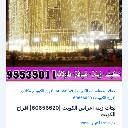
,
حفلات و مناسبات الكويت |60656620| أفراح الكويت
مكاتب
أفراح الكويت / 60656620
ليتات زينة اعراس الكويت |60656620| افراح
الكويت
7 أكتوبر، 2023
/
admin