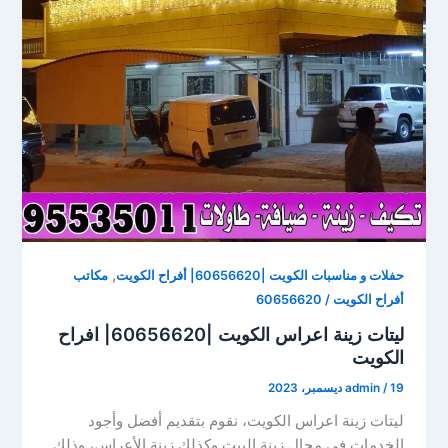
,
حفلات و مناسبات الكويت |60656620| أفراح الكويت
مكاتب
أفراح الكويت / 60656620
ليتات زينة اعراس الكويت |60656620| افراح
الكويت
19 ديسمبر، 2023
/
admin
ليتات زينة اعراس الكويت، نقوم بتقديم أفضل وأجود
الخدمات في مجال زينة البيت وكذلك زينة الأعراس، وذلك