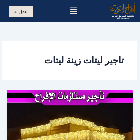
خطي
القائمة
اتصل بنا
لى
لمحتوى
تاجير ليتات زينة ليتات