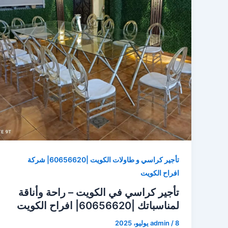
تأجير كراسي و طاولات الكويت |60656620| شركة
افراح الكويت
تأجير كراسي في الكويت – راحة وأناقة
لمناسباتك |60656620| افراح الكويت
8 يوليو، 2025
/
admin