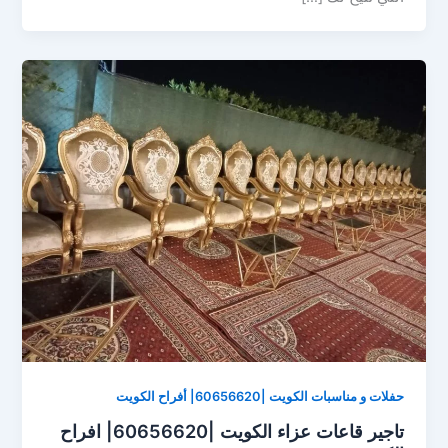
حفلات و مناسبات الكويت |60656620| أفراح الكويت
تاجير قاعات عزاء الكويت |60656620| افراح