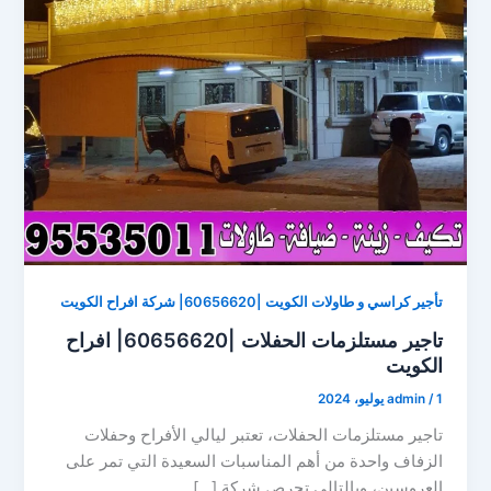
تأجير كراسي و طاولات الكويت |60656620| شركة افراح الكويت
تاجير مستلزمات الحفلات |60656620| افراح
الكويت
1 يوليو، 2024
/
admin
تاجير مستلزمات الحفلات، تعتبر ليالي الأفراح وحفلات
الزفاف واحدة من أهم المناسبات السعيدة التي تمر على
العروسين، وبالتالي تحرص شركة […]