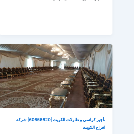
تأجير كراسي و طاولات الكويت |60656620| شركة
افراح الكويت