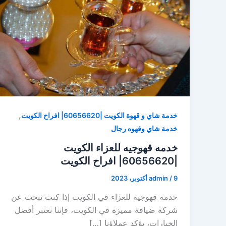
,
خدمة شاي و قهوة الكويت |60656620| افراح الكويت
خدمة شاي وقهوه رجال
خدمه قهوجيه للعزاء الكويت
|60656620| افراح الكويت
9 أكتوبر، 2023
/
admin
خدمة قهوجيه للعزاء في الكويت إذا كنت تبحث عن
شركة ضيافة مميزة في الكويت، فإننا نعتبر أفضل
الخيارات، يؤكد عملاؤنا […]