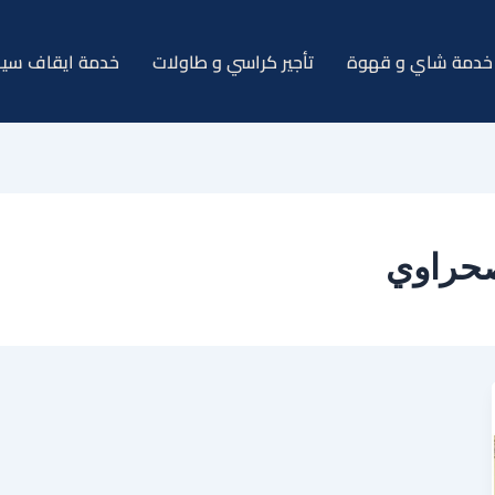
خدمة شاي و قهوة
تأجير كراسي و طاولات
خدمة ايقاف سيا
صحراوي