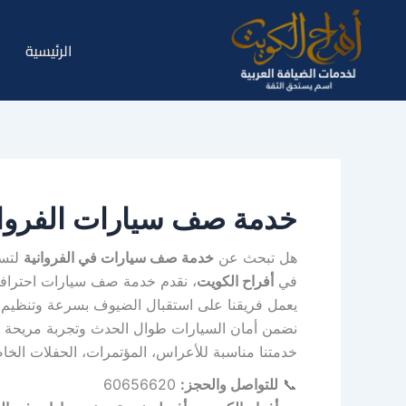
خطي
لى
الرئيسية
لمحتوى
خدمة صف سيارات الفروان
هل تبحث عن
خدمة صف سيارات في الفروانية
لتسه
في
أفراح الكويت
، نقدم خدمة صف سيارات احترافية
يعمل فريقنا على استقبال الضيوف بسرعة وتنظيم 
نضمن أمان السيارات طوال الحدث وتجربة مريحة ل
خدمتنا مناسبة للأعراس، المؤتمرات، الحفلات الخا
📞
للتواصل والحجز:
60656620