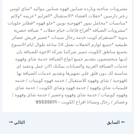
مشروبات ساخنه وبارده صبابين قهوه صبابين مواليد *شاي لومي
زعتر دارسين *حفلات العشاء *الاستقبال *العزايم *عزيمه *ولائم
*مناسبات *محامل تمور *قهوجية نوبين *حلو قهوه *فطاير حلويات
*مشروبات الضيافه *أفراح قاعات خيام حفلات * ضيافة حضرية
بدوية *انستقرام كويت خدمه رجال سيدات *عصير فريش عصائر
طبيعيه *جميع لوازم الحفلات نعمل 24 ساعة طوال ايام الاسبوع
بجميع مناطق الكويت تتميز شركتنا شركة الاخوة للضيافة يان
لديها متخصصون بتقديم جميع انواع الضيافة خدمة شاي وقهوة
خدمات الضيافة العربية والصبابات يمكنك الان عمل وتنفيذ اي
مناسبة لك دون قلق علي تجهيزها وتقديم خدمات الضيافة بها
(قهوجية / شاي وقهوه للاستقبال / خدمه قهوه كويتيات / خدمه
فلبينيات شاي وقهوه / خدمة قهوه وشاي الكويت / خدمة شاي
وقهوه كويتيات / خدمة شاي وقهوه وعصير / خدمة شاي وقهوة /
وعصائر / رجال ونساء) افراح الكويت –
95535011
السابق
التالي