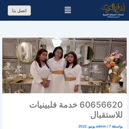
خطي
القائمة
لى
اتصل بنا
لمحتوى
60656620 خدمة فلبينيات
للاستقبال
بواسطة
7 يونيو، 2022
/
admin