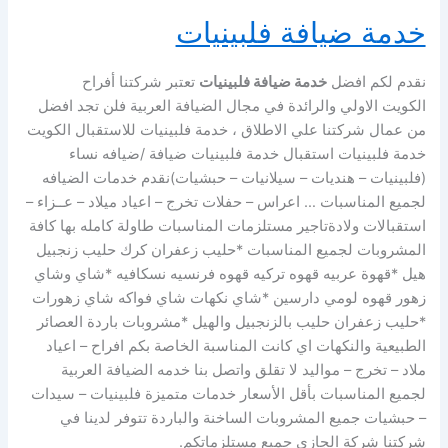
خدمة ضيافة فلبينيات
نقدم لكم افضل
خدمة ضيافة فلبينيات
تعتبر شركتنا أفراح
الكويت الاولي والرائدة في مجال الضيافة العربية فلن تجد افضل
من عمال شركتنا علي الاطلاق ، خدمة فلبينيات للاستقبال الكويت
خدمة فلبينيات استقبال خدمة فلبينيات ضيافة /ضيافه نساء
(فلبينيات – هنديات – سيلانيات – حبشيات)نقدم خدمات الضيافه
لجميع المناسبات … اعراس – حفلات تخرج – اعياد ميلاد – عــزاء –
استقبالات ولادةتاجير مستلزمات المناسبات طاولة كامله بها كافة
المشروبات لجميع المناسبات *حليب زعفران كرك حليب زنجبيل
هيل *قهوة عربيه قهوه تركيه قهوه فرنسيه نسكافيه *شاي وشاي
زهور قهوه لومي دارسين *شاي نكهات شاي فواكه شاي زهورات
*حليب زعفران حليب بالزنجبيل والهيل *مشروبات باردة العصائر
الطبيعية والنكهات اي كانت المناسبة الخاصة بكم افراح – اعياد
ملاد – تخرج – مواليد لا تقلق واتصل بنا خدمه الضيافة العربية
لجميع المناسبات بأقل الأسعار خدمات متميزة فلبينيات – سيدات
– حبشيات جميع المشروبات الساخنة والباردة تتوفر لدينا في
شركتنا شركة الجازي جميع مستلزماتكم.