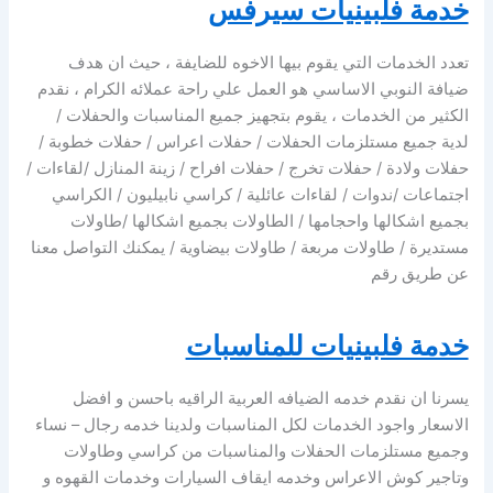
خدمة فلبينيات سيرفس
تعدد الخدمات التي يقوم بيها الاخوه للضايفة ، حيث ان هدف
ضيافة النوبي الاساسي هو العمل علي راحة عملائه الكرام ، نقدم
الكثير من الخدمات ، يقوم بتجهيز جميع المناسبات والحفلات /
لدية جميع مستلزمات الحفلات / حفلات اعراس / حفلات خطوبة /
حفلات ولادة / حفلات تخرج / حفلات افراح / زينة المنازل /لقاءات /
اجتماعات /ندوات / لقاءات عائلية / كراسي نابيليون / الكراسي
بجميع اشكالها واحجامها / الطاولات بجميع اشكالها /طاولات
مستديرة / طاولات مربعة / طاولات بيضاوية / يمكنك التواصل معنا
عن طريق رقم
خدمة فلبينيات للمناسبات
يسرنا ان نقدم خدمه الضيافه العربية الراقيه باحسن و افضل
الاسعار واجود الخدمات لكل المناسبات ولدينا خدمه رجال – نساء
وجميع مستلزمات الحفلات والمناسبات من كراسي وطاولات
وتاجير كوش الاعراس وخدمه ايقاف السيارات وخدمات القهوه و