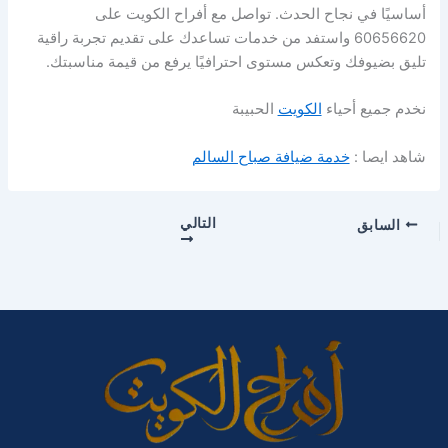
أساسيًا في نجاح الحدث. تواصل مع أفراح الكويت على
60656620 واستفد من خدمات تساعدك على تقديم تجربة راقية
تليق بضيوفك وتعكس مستوى احترافيًا يرفع من قيمة مناسبتك.
نخدم جميع أحياء
الكويت
الحبيبة
شاهد ايصا :
خدمة ضيافة صباح السالم
التالي
السابق