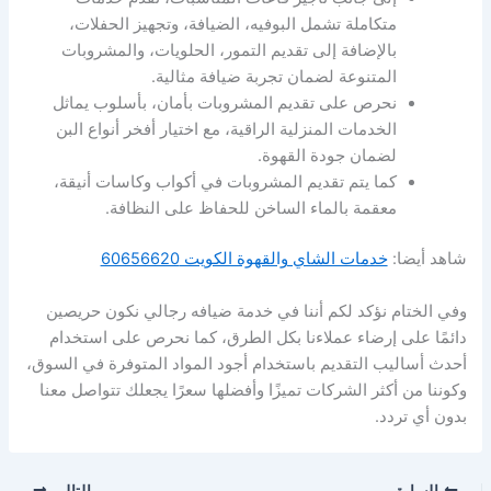
متكاملة تشمل البوفيه، الضيافة، وتجهيز الحفلات،
بالإضافة إلى تقديم التمور، الحلويات، والمشروبات
المتنوعة لضمان تجربة ضيافة مثالية.
نحرص على تقديم المشروبات بأمان، بأسلوب يماثل
الخدمات المنزلية الراقية، مع اختيار أفخر أنواع البن
لضمان جودة القهوة.
كما يتم تقديم المشروبات في أكواب وكاسات أنيقة،
معقمة بالماء الساخن للحفاظ على النظافة.
شاهد أيضا:
خدمات الشاي والقهوة الكويت 60656620
وفي الختام نؤكد لكم أننا في خدمة ضيافه رجالي نكون حريصين
دائمًا على إرضاء عملاءنا بكل الطرق، كما نحرص على استخدام
أحدث أساليب التقديم باستخدام أجود المواد المتوفرة في السوق،
وكوننا من أكثر الشركات تميزًا وأفضلها سعرًا يجعلك تتواصل معنا
بدون أي تردد.
السابق
التالي