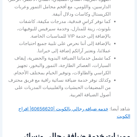
الدارسين، واللومي، مع أفخم محامل التمور وعربات
الكريستال وكاسات ودلال أنيقة.
كما نوفر كراسٍ فندقية، مدرجات مكيفة، كاشفات
بلوتوث، زينة للمنازل، وخدمة سيرفيس للبوفيهات،
بالإضافة إلى خدمة VIP للمناسبات الخاصة.
بالإضافة إلى أننا نحرص على تلبية جميع احتياجات
عملائنا، ونعتبر آرائكم إضافة إلى خبراتنا.
كما تشمل خدماتنا الضيافة البدوية والحضرية، إيقاف
السيارات، العصائر الطازجة، التمور والبخور، تجهيز
الكراسي والطاولات، وتوفير الخيام بمختلف الأحجام.
وكذلك نوفر خدمة ضيافة نسائية راقية مع فريق محترف
من المضيفات الحبشيات والفلبينيات المدربات على
أصول الضيافة العربية.
شاهد أيضا:
خدمه ضيافه رجالي بالكويت |60656620| افراح
الكويت
مميزات خدمة ضيافة رجالي ونسائي