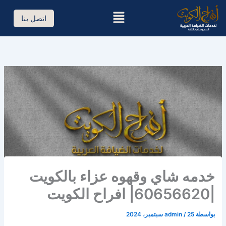
خطي
القائمة
لى
اتصل بنا
لمحتوى
خدمه شاي وقهوه عزاء بالكويت
|60656620| افراح الكويت
بواسطة
25 سبتمبر، 2024
/
admin