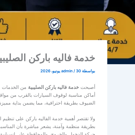
خدمة فاليه باركن الصليب
بواسطة
30 يونيو، 2026
/
admin
أصبحت
خدمة فاليه باركن الصليبية
من الخدمات ال
أماكن مناسبة لوقوف السيارات بالقرب من مواقع 
الضيوف بطريقة احترافية، مما يضمن بداية مميزة
ولا تقتصر أهمية خدمة الفاليه باركن على تنظيم 
بطريقة منظمة وآمنة، يشعر مباشرة بأن المناسبة ت
حركة الدخول والخروج، والمحافظة على انسيابية 