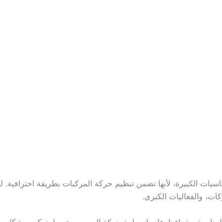
مناسبات الكبيرة، لأنها تضمن تنظيم حركة المركبات بطريقة احترافية. 
كات، والفعاليات الكبرى.
لمناسبة، وتحافظ على انسيابية حركة المرور، وهو ما ينعكس بشكل