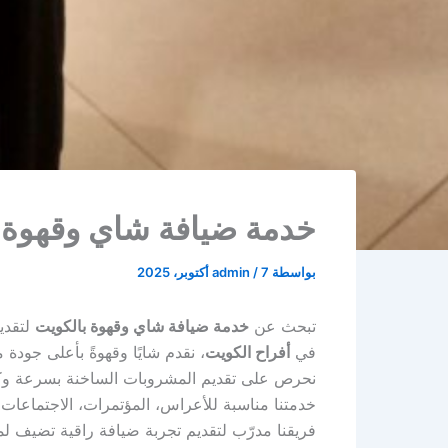
خدمة ضيافة شاي وقهوة بالكويت |0656620
بواسطة
7 أكتوبر، 2025
/
admin
تبحث عن
خدمة ضيافة شاي وقهوة بالكويت
لتقدي
في
أفراح الكويت
، نقدم شايًا وقهوةً بأعلى جودة 
نحرص على تقديم المشروبات الساخنة بسرعة وك
خدمتنا مناسبة للأعراس، المؤتمرات، الاجتماعات،
فريقنا مدرّب لتقديم تجربة ضيافة راقية تضيف لم