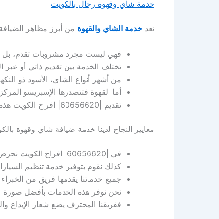
خدمة شاي وقهوة رجال بالكويت
تعد
خدمة الشاي والقهوة
من أبرز مظاهر الضيافة 
فهي ليست مجرد مشروبات تقدم، بل جز
تختلف الخدمة بين تقديم ذاتي أو عبر ا
من أشهر أنواع الشاي، الأسود ذو النكهة
أما القهوة فتتصدرها الإسبريسو المركزة، 
تقديم |60656620| افراح الكويت هذه المشروبات بجودة عالية وأطقم أنيقة يعزز شعور الزائر بالرفاهية ويجعل الضيافة تجربة لا تنسى.
معايير النجاح لدينا خدمة ضيافة شاي وقهوة بالك
في |60656620| افراح الكويت نحرص على تقديم جميع خدماتنا بأفضل جودة وبأقل الأسعار في مختلف مناطق الكويت.
كذلك نقوم بتوفير خدمة تنظيم السيارات 
جميع خدماتنا يقدمها فريق من الخبراء
نحن نوفر هذه الخدمات بأفضل صورة م
ففريقنا المحترف يضع شعار الإبداع وال