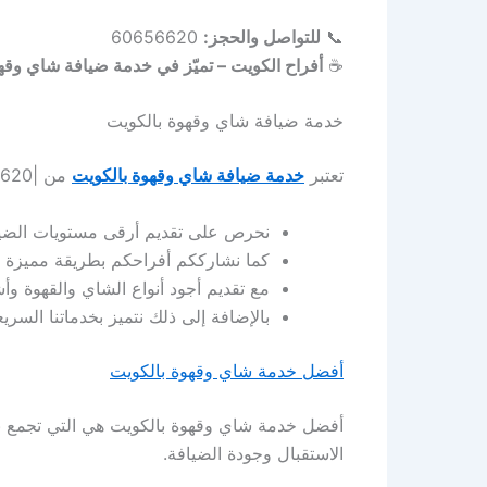
📞
للتواصل والحجز:
60656620
☕
أفراح الكويت – تميّز في خدمة ضيافة شاي وقه
خدمة ضيافة شاي وقهوة بالكويت
تعتبر
خدمة ضيافة شاي وقهوة بالكويت
من |60656620| افراح الكويت هي الخيار الأمثل لكل مناسباتكم الخاصة والعامة، حيث:
نحرص على تقديم أرقى مستويات الضيا
كما نشارككم أفراحكم بطريقة مميزة ت
مع تقديم أجود أنواع الشاي والقهوة و
بالإضافة إلى ذلك نتميز بخدماتنا الس
أفضل خدمة شاي وقهوة بالكويت
أفضل خدمة شاي وقهوة بالكويت هي التي تجمع بي
الاستقبال وجودة الضيافة.