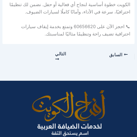
الكويت خطوة أساسية لنجاح أي فعالية أو حفل. نضمن لك تنظيمًا
احترافيًا، سرعة في الأداء، وأمانًا كاملًا لسيارات الضيوف.
📞 احجز الآن على 60656620 وتمتع بخدمة إيقاف سيارات
احترافية تضيف راحة وتنظيمًا مثاليًا لمناسبتك.
التالي
السابق