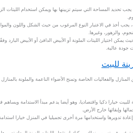
ة، يجب تحديد المساحة التي سيتم تزيينها بها ويمكن استخدام الليتات ا
م.
ينة، يجب أخذ في الاعتبار النوع المرغوب من حيث الشكل واللون والموا
نجوم، والزهور، وغيرها.
 يمكن اختيار الليتات الملونة أو الأبيض الدافئ أو الأبيض البارد وف
 جودة عالية.
ينة للبيت
ن المنازل والفعاليات الخاصة وتمنح الأضواء الناعمة والملونة بالمنا
نة للبيت خيارا ذكيا واقتصاديا، وهو أيضا يدعم مبدأ الاستدامة ويساهم 
مالها وإبقائها خارج الأرض.
وإعادة تدويرها واستخدامها مرة أخرى تجميليا في المنزل خيارا استدام
ترغب في تزيين منزلك، يمكنك استئجار الليتات الزينة المعاد تدوير