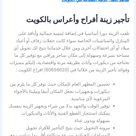
تأجير زينة أفراح وأعراس بالكويت
تلعب الزينة دورا أساسيا في إضافة لمسة جمالية وأناقة على
المنازل والمناسبات الخاصة سواء كانت حفلات زفاف أو أعياد
ميلاد أو أي احتفالات أخرى ومن خلال خدماتنا نتيح لك تحويل أي
مساحة بسرعة وسهولة إلى مكان ساحر وراقي مع توفير كل ما
تحتاجه من ديكورات وأثاث بطريقة مرنة واقتصادية، إليكم مميزات
وفوائد تأجير الزينة من خلالنا في |60656620| افراح الكويت :
تحسين المظهر العام للمكان حيث نوفر كل ما يلزم من
ديكورات وتجهيزات تجعل المكان أنيقا ومليئا بالأجواء
المرغوبة لأي مناسبة.
توفير الوقت والجهد بدلا من شراء وتجهيز الزينة بنفسك
يمكنك استئجار القطع الفنية والأثاث والديكورات
بسهولة وبدون عناء.
مرونة التحويل حيث يتيح التأجير للأفراد تحويل
المساحات الحياتية بسرعة وبتكلفة أقل بما يتناسب مع