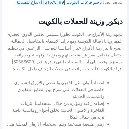
شاهد أيضا:
تأجير قاعات الكويت |51678199| الابداع للضيافة
ديكور وزينة للحفلات بالكويت
تشهد زينة الأفراح في الكويت تطورا مستمرا يعكس الذوق العصري
الممزوج بالأصالة الكويتية ومع تزايد الاهتمام بالتفاصيل الجمالية
أصبح تأجير زينة الأفراح خيارا أساسيا للعرسان الراغبين في تنظيم
احتفال متكامل يعبر عن شخصيتهم ويمنح ضيوفهم تجربة راقية
ومميزة، وفيما يلي أبرز الصيحات التي نوفرها في |60656620|
افراح الكويت فأصبحت رائجة في حفلات الزفاف داخل الكويت:
اعتماد ألوان مثل الذهبي والفضي والأزرق السماوي
خاصة في الحفلات التي تمزج بين الطابع التقليدي
واللمسات الحديثة.
إضاءة راقية ومؤثرة من خلال استخدامنا الثريات
الفاخرة والأضواء الخافتة لخلق أجواء رومانسية دافئة
تزيد من جمال المكان.
زهور طبيعية متناغمة ويتم استخدام الأزهار المحلية مثل