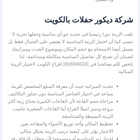
شركة ديكور حفلات بالكويت
تلعب الزينة دورا رئيسيا في تحديد جو أي مناسبة وجعلها تجربة لا
تنسى كما أن اختيار الزينة المناسبة لا يقتصر على الجمال فقط بل
يشمل أيضا الانسجام مع حجم المكان وموضوع الحدث وميزانيتك
لضمان أن تصبح كل تفاصيل المناسبة متكاملة ومتناغمة، لذا
نلخص لكم نصائحنا في |60656620| افراح الكويت لاختيار الزينة
المثالية:
تحديد الميزانية حيث أن معرفة المبلغ المخصص للزينة
يساعد في اختيار العناصر المناسبة دون تجاوز التكاليف.
مراعاة حجم القاعة لأن القاعات الكبيرة تحتاج زينة أكثر
بروعة وتميز لتملأ الفراغ أما القاعات الصغيرة تناسب
الزينة البسيطة والمتناسقة.
تخطيط المكان وأخذ توزيع الأضواء والمقاعد بعين
الاعتبار يؤثر على كيفية ترتيب الزينة بشكل مثالي.
اختيار ثيم المناسبة أو موضوعها لأن حفلات الزفاف قد