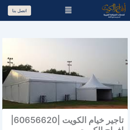
خطي
القائمة
لى
اتصل بنا
لمحتوى
تاجير خيام الكويت |60656620|