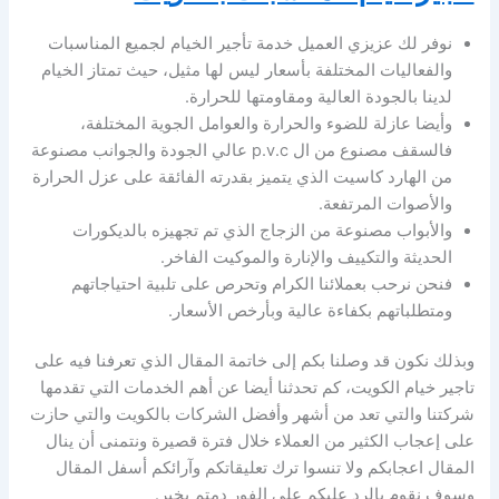
نوفر لك عزيزي العميل خدمة تأجير الخيام لجميع المناسبات
والفعاليات المختلفة بأسعار ليس لها مثيل، حيث تمتاز الخيام
لدينا بالجودة العالية ومقاومتها للحرارة.
وأيضا عازلة للضوء والحرارة والعوامل الجوية المختلفة،
فالسقف مصنوع من ال p.v.c عالي الجودة والجوانب مصنوعة
من الهارد كاسيت الذي يتميز بقدرته الفائقة على عزل الحرارة
والأصوات المرتفعة.
والأبواب مصنوعة من الزجاج الذي تم تجهيزه بالديكورات
الحديثة والتكييف والإنارة والموكيت الفاخر.
فنحن نرحب بعملائنا الكرام وتحرص على تلبية احتياجاتهم
ومتطلباتهم بكفاءة عالية وبأرخص الأسعار.
وبذلك نكون قد وصلنا بكم إلى خاتمة المقال الذي تعرفنا فيه على
تاجير خيام الكويت، كم تحدثنا أيضا عن أهم الخدمات التي تقدمها
شركتنا والتي تعد من أشهر وأفضل الشركات بالكويت والتي حازت
على إعجاب الكثير من العملاء خلال فترة قصيرة ونتمنى أن ينال
المقال اعجابكم ولا تنسوا ترك تعليقاتكم وآرائكم أسفل المقال
وسوف نقوم بالرد عليكم على الفور دمتم بخير.