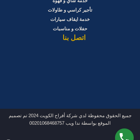
خدمة شاي و قهوة
تأجير كراسي و طاولات
خدمة ايقاف سيارات
حفلات و مناسبات
اتصل بنا
جميع الحقوق محفوظة لدي شركة أفراح الكويت 2024 تم تصميم
الموقع بواسطة ندا ويب 00201068468757