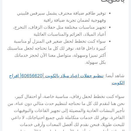
توفير طاقم ضيافة محترف يشمل سيرفس فلبيني
وقهوجية لضمان تجربة ضيافة راقية
تجهيز مناسبات مختلفة مثل حفلات الزفاف، التخرج،
أعياد الميلاد، العزائم والمناسبات العائلية
سواء كنت تخطط لحفل صغير في المنزل أو مناسبة
كبيرة داخل قاعة، نوفر لك كل ما تحتاجه لجعل مناسبتك
أكثر تميزا وسهولة، متواصل معنا الآن لحجز خدماتك
بكل سهولة.
شاهد أيضا:
تنظيم حفلات اعياد ميلاد بالكويت |60656620| افراح
الكويت
سواء كنت تخطط لحفل زفاف، مناسبة خاصة، أو احتفال كبير،
نحن هنا لنقدم لك كل ما تحتاجه لتنظيم حدث مثالي دون عناء، من
تأجير البنشات العادية والمضيئة إلى تجهيز القاعات والبوفيهات
الفاخرة، نوفر لك خدمات متكاملة تلبي جميع احتياجاتك، لا داعي
للبحث طويلا، فنحن نقدم لك أفضل المعدات وأرقى خدمات