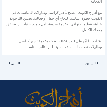
الفخامة.
مع أفراح الكويت، يصبح تأجير كراسي وطاولات للمناسبات في
الكويت خطوة أساسية لنجاح أي حفل أو فعالية. نضمن لك جودة
عالية، تنظيم احترافي، وخدمة سريعة تلبي جميع احتياجاتك وتحقق
رضاك الكامل.
📞 احجز الآن على 60656620 وتمتع بخدمة تأجير كراسي
وطاولات تضيف لمسة فخامة وتنظيم مثالي لمناسبتك.
السابق
التالي